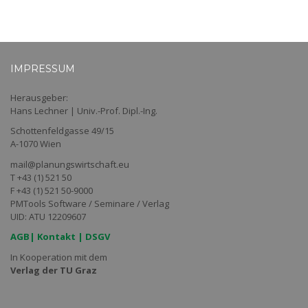
IMPRESSUM
Herausgeber:
Hans Lechner | Univ.-Prof. Dipl.-Ing.
Schottenfeldgasse 49/15
A-1070 Wien
mail@planungswirtschaft.eu
T +43 (1) 521 50
F +43 (1) 521 50-9000
PMTools Software / Seminare / Verlag
UID: ATU 12209607
AGB
|
Kontakt
|
DSGV
In Kooperation mit dem
Verlag der TU Graz