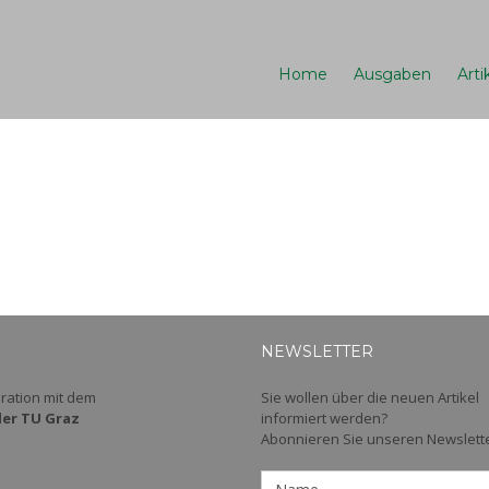
Home
Ausgaben
Arti
NEWSLETTER
ration mit dem
Sie wollen über die neuen Artikel
der TU Graz
informiert werden?
Abonnieren Sie unseren Newslette