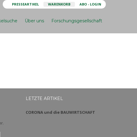
PRESSEARTIKEL
WARENKORB
ABO - LOGIN
kelsuche
Über uns
Forschungsgesellschaft
LETZTE ARTIKEL
CORONA und die BAUWIRTSCHAFT
r.