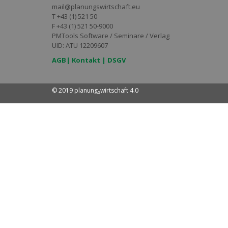
mail@planungswirtschaft.eu
T +43 (1) 521 50
F +43 (1) 521 50-9000
PMTools Software / Seminare / Verlag
UID: ATU 12209607
AGB
|
Kontakt
|
DSGV
© 2019 planung
wirtschaft 4.0
s