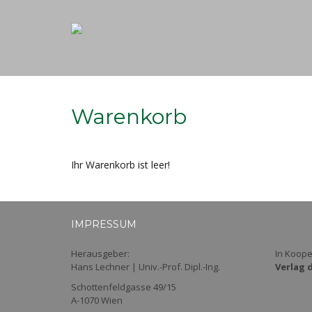
Warenkorb
Ihr Warenkorb ist leer!
IMPRESSUM
Herausgeber:
In Koope
Hans Lechner | Univ.-Prof. Dipl.-Ing.
Verlag 
Schottenfeldgasse 49/15
A-1070 Wien