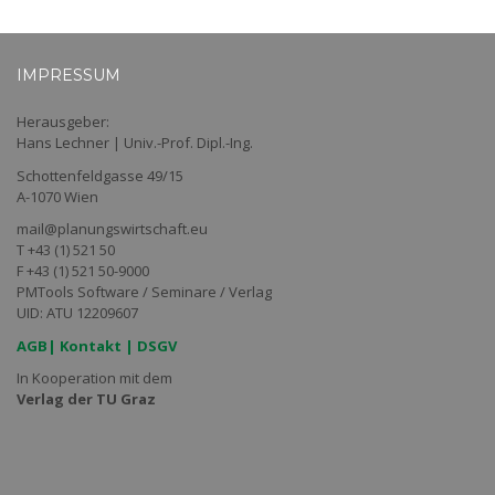
IMPRESSUM
Herausgeber:
Hans Lechner | Univ.-Prof. Dipl.-Ing.
Schottenfeldgasse 49/15
A-1070 Wien
mail@planungswirtschaft.eu
T +43 (1) 521 50
F +43 (1) 521 50-9000
PMTools Software / Seminare / Verlag
UID: ATU 12209607
AGB
|
Kontakt
|
DSGV
In Kooperation mit dem
Verlag der TU Graz