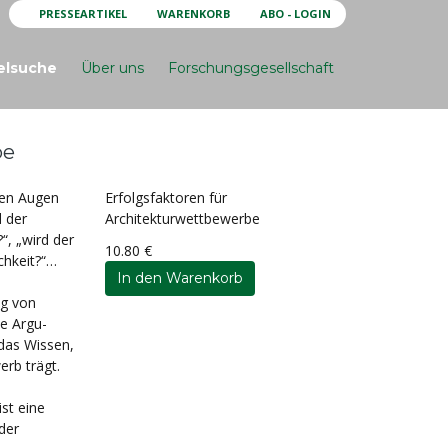
PRESSEARTIKEL
WARENKORB
ABO - LOGIN
elsuche
Über uns
Forschungsgesellschaft
be
den Augen
Erfolgsfaktoren für
d der
Architekturwettbewerbe
“, „wird der
10.80 €
ichkeit?“…
ng von
ie Argu-
das Wissen,
erb trägt.
st eine
der