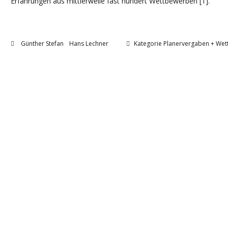
Erfahrungen aus mittlerweile fast hundert Wettbewerben [1].
Günther Stefan
Hans Lechner
Kategorie
Planervergaben + We