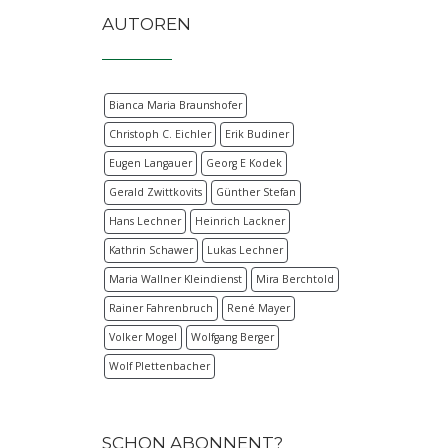
AUTOREN
Bianca Maria Braunshofer
Christoph C. Eichler
Erik Budiner
Eugen Langauer
Georg E Kodek
Gerald Zwittkovits
Günther Stefan
Hans Lechner
Heinrich Lackner
Kathrin Schawer
Lukas Lechner
Maria Wallner Kleindienst
Mira Berchtold
Rainer Fahrenbruch
René Mayer
Volker Mogel
Wolfgang Berger
Wolf Plettenbacher
SCHON ABONNENT?