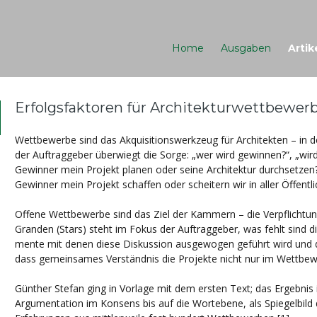
Home
Ausgaben
Artik
Erfolgsfaktoren für Architekturwettbewer
Wettbewerbe sind das Akquisitionswerkzeug für Architekten – in 
der Auftraggeber überwiegt die Sorge: „wer wird gewinnen?“, „wir
Gewinner mein Projekt planen oder seine Architektur durchsetzen?
Gewinner mein Projekt schaffen oder scheitern wir in aller Öffentl
Offene Wettbewerbe sind das Ziel der Kammern – die Verpflichtu
Granden (Stars) steht im Fokus der Auftraggeber, was fehlt sind d
mente mit denen diese Diskussion ausgewogen geführt wird und 
dass gemeinsames Verständnis die Projekte nicht nur im Wettbew
Günther Stefan ging in Vorlage mit dem ersten Text; das Ergebnis i
Argumentation im Konsens bis auf die Wortebene, als Spiegelbild 