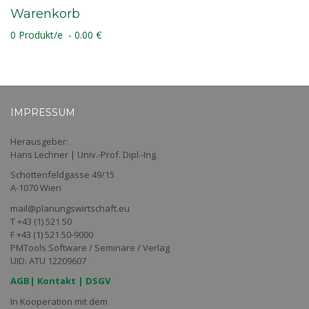
Warenkorb
0 Produkt/e - 0.00 €
IMPRESSUM
Herausgeber:
Hans Lechner | Univ.-Prof. Dipl.-Ing.
Schottenfeldgasse 49/15
A-1070 Wien
mail@planungswirtschaft.eu
T +43 (1) 521 50
F +43 (1) 521 50-9000
PMTools Software / Seminare / Verlag
UID: ATU 12209607
AGB
|
Kontakt
|
DSGV
In Kooperation mit dem