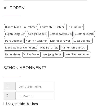
AUTOREN
Bianca Maria Braunshofer
Christoph C. Eichler
Erik Budiner
Eugen Langauer
Georg E Kodek
Gerald Zwittkovits
Günther Stefan
Hans Lechner
Heinrich Lackner
Kathrin Schawer
Lukas Lechner
Maria Wallner Kleindienst
Mira Berchtold
Rainer Fahrenbruch
René Mayer
Volker Mogel
Wolfgang Berger
Wolf Plettenbacher
SCHON ABONNENT?
Angemeldet bleiben