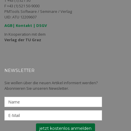
T +43 (1) 521 50
F +43 (1) 521 50-9000
PMTools Software / Seminare / Verlag
UID: ATU 12209607
AGB
|
Kontakt
|
DSGV
In Kooperation mit dem
Verlag der TU Graz
NEWSLETTER
Sie wollen über die neuen Artikel informiert werden?
Abonnieren Sie unseren Newsletter.