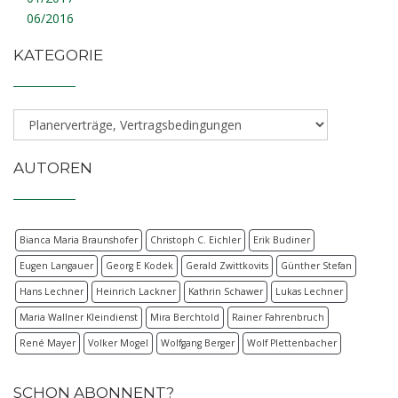
06/2016
KATEGORIE
AUTOREN
Bianca Maria Braunshofer
Christoph C. Eichler
Erik Budiner
Eugen Langauer
Georg E Kodek
Gerald Zwittkovits
Günther Stefan
Hans Lechner
Heinrich Lackner
Kathrin Schawer
Lukas Lechner
Maria Wallner Kleindienst
Mira Berchtold
Rainer Fahrenbruch
René Mayer
Volker Mogel
Wolfgang Berger
Wolf Plettenbacher
SCHON ABONNENT?