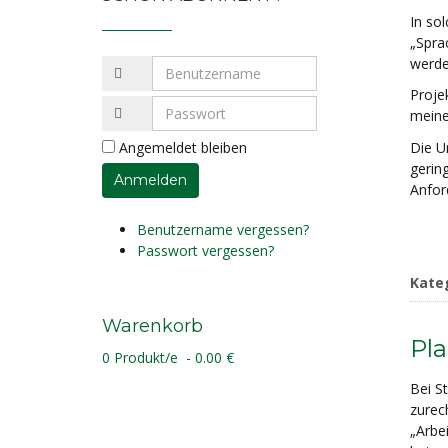
In so
„Spra
werde
Proje
meine
Die U
Angemeldet bleiben
gerin
Anfor
Benutzername vergessen?
Passwort vergessen?
Kate
Warenkorb
Pl
0 Produkt/e - 0.00 €
Bei S
zurec
„Arbe