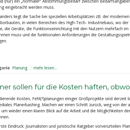
nd (nur) ein „normaler“ Abstimmungsbedarf zwischen Bedarfsangaben
ng eingebracht werden muss.
anders liegt die Sache bei speziellen Arbeitsplätzen zB. der moderne
aborbauten, in vielen Bereichen des High-Tech- Industriebaus, wo der 
, die Geräte, die Funktionseinrichtung mit den Nutzern mehrfach im 
mmen muss und die funktionalen Anforderungen die Gestaltungsspiel
gen.
gorie
Planung
mehr lesen...
ner sollen für die Kosten haften, obwo
dierende Kosten, Fehl(?)planungen einiger Großprojekte sind derzeit b
ediales Planerbashing. Machen wir einen Schritt zurück, weg von der 
, um wieder einen klaren Blick auf die Arbeit und die Möglichkeiten de
nnen.
ste Eindruck: Journalisten und juristische Ratgeber vorverurteilen Pla