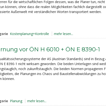
rren für die wirtschaftlichen Folgen dessen, was die Planer tun, nicht
tun können, ohne dass die realen Möglichkeiten fachlich dargestellt od
essierte Außenwelt mit verständlichen Worten transportiert werden.
gorie
Kostenplanung+Kontrolle
mehr lesen...
rnung vor ÖN H 6010 + ÖN E 8390-1
ualitätssicherungssysteme der AS (Austrian Standards) sind in Bezug
N E 8390-1 nicht wirksam geworden. Die beiden Unterlagen sind wed
ngstauglich, noch zukunftstauglich. Die beiden Normen propagieren F
itigkeiten, die Planungen ins Chaos und Baustellenabwicklungen zu 
en können.
gorie
Planung
mehr lesen...