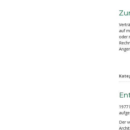
Zur
Vertr
auf m
oder 
Rechnu
Angem
Kate
Ent
1977 
aufge
Der v
Archi