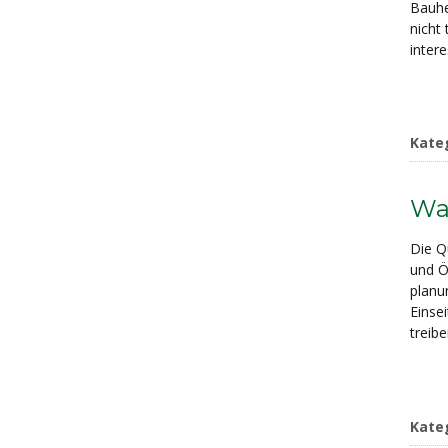
Bauhe
nicht 
inter
Kate
Wa
Die Q
und Ö
planu
Einse
treib
Kate