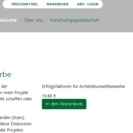
PRESSEARTIKEL
WARENKORB
ABO - LOGIN
elsuche
Über uns
Forschungsgesellschaft
erbe
 der
Erfolgsfaktoren für Architekturwettbewerbe
er mein Projekt
10.80 €
ekt schaffen oder
anden (Stars)
diese Diskussion
die Projekte