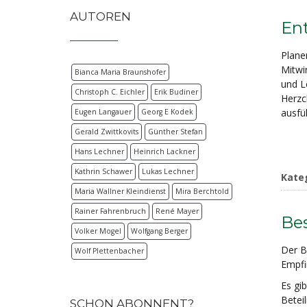
AUTOREN
En
Planer
Mitwir
Bianca Maria Braunshofer
und L
Christoph C. Eichler
Erik Budiner
Herzch
ausfü
Eugen Langauer
Georg E Kodek
Gerald Zwittkovits
Günther Stefan
Hans Lechner
Heinrich Lackner
Kathrin Schawer
Lukas Lechner
Kate
Maria Wallner Kleindienst
Mira Berchtold
Rainer Fahrenbruch
René Mayer
Bes
Volker Mogel
Wolfgang Berger
Der Be
Wolf Plettenbacher
Empfin
Es gi
Beteil
SCHON ABONNENT?