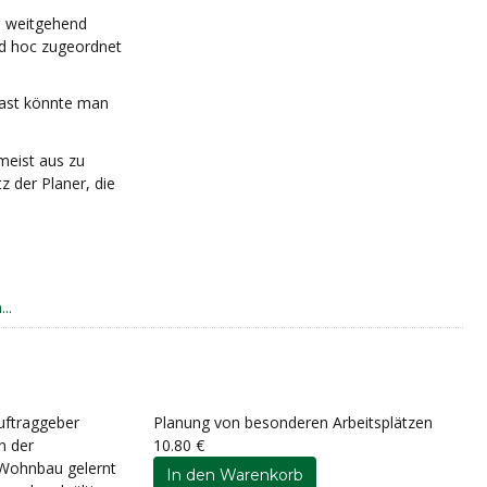
en weitgehend
 ad hoc zugeordnet
 fast könnte man
meist aus zu
z der Planer, die
..
uftraggeber
Planung von besonderen Arbeitsplätzen
n der
10.80 €
 Wohnbau gelernt