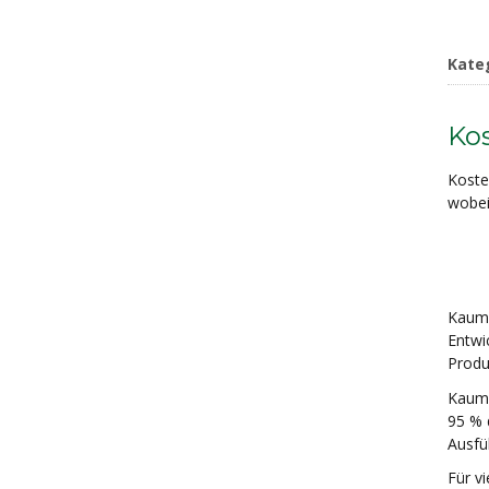
Kate
Ko
Koste
wobei
Kaum 
Entwi
Produk
Kaum 
95 % d
Ausfü
Für v