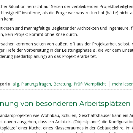
lcher Situation herrscht auf Seiten der verbleibenden Projektbeteiligt
chlosigkeit“ insoferne, als die Frage wer was zu tun hat (hätte) nicht
n kann.
ktkrisen sind mannigfaltige Begleiter der Architekten und Ingenieure,
n, kein Projekt kommt ohne Krise durch.
rsachen kommen selten von außen, oft aus der Projektarbeit selbst, 
ger Tiefe der Vorbereitung in der Leistungsphase ø, die vor dem Einsat
derung (Bedarfsplanung) an das Projekt erarbeitet.
gorie
allg. Planungsfragen, Beratung, Prüf+Warnpflicht
mehr lesen.
anung von besonderen Arbeitsplätzen
tandardprojekten wie Wohnbau, Schulen, Geschäftshäuser kann ein A
ht davon ausgehen, dass ein Architekt (Objektplaner) die Konfiguratio
itsplätze“ einer Küche, eines Klassenraumes in der Gebäudelehre, im