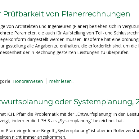
 Prüfbarkeit von Planerrechnungen
äge von Architekten und Ingenieuren (Planer) beziehen sich in Vergütu
ehrere Parameter, die auch für Aufstellung von Teil- und Schlussrech
regelkonform dargestellt werden müssen. Insoferne hat eine ordnu
ngsstellung alle Angaben zu enthalten, die erforderlich sind, um die 
essenheit der in Rechnung gestellten Leistungen zu überprüfen.
gorie
Honorarwesen
mehr lesen...
wurfsplanung oder Systemplanung, 2 
hat K.H. Pfarr die Problematik mit der „Entwurfsplanung“ in den Leist
zeigt, indem er die LPH 3 als „Systemplanung“ bezeichnet hat.
on Pfarr eingeführte Begriff „Systemplanung“ ist aber im Rollenverstä
tekten nicht immer angekommen.