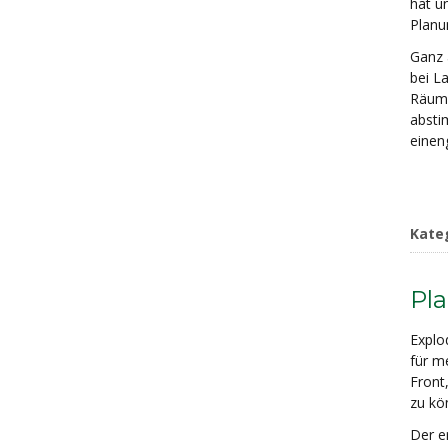
hat u
Planu
Ganz 
bei L
Räume
absti
einen
Kate
Pla
Explo
für m
Front
zu kö
Der er