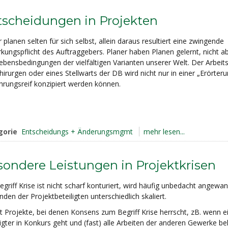
tscheidungen in Projekten
 planen selten für sich selbst, allein daraus resultiert eine zwingende
kungspflicht des Auftraggebers. Planer haben Planen gelernt, nicht abe
ebensbedingungen der vielfältigen Varianten unserer Welt. Der Arbeits
irurgen oder eines Stellwarts der DB wird nicht nur in einer „Erörteru
hrungsreif konzipiert werden können.
gorie
Entscheidungs + Änderungsmgmt
mehr lesen...
ondere Leistungen in Projektkrisen
griff Krise ist nicht scharf konturiert, wird häufig unbedacht angewand
den der Projektbeteiligten unterschiedlich skaliert.
bt Projekte, bei denen Konsens zum Begriff Krise herrscht, zB. wenn e
igter in Konkurs geht und (fast) alle Arbeiten der anderen Gewerke beh